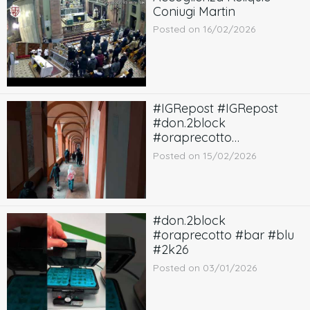
Coniugi Martin
Posted on 16/02/2026
#IGRepost #IGRepost
#don.2block
#oraprecotto
pellegrinaggio comunioni
Posted on 15/02/2026
cresime 2k26
#don.2block
#oraprecotto #bar #blu
#2k26
Posted on 03/01/2026