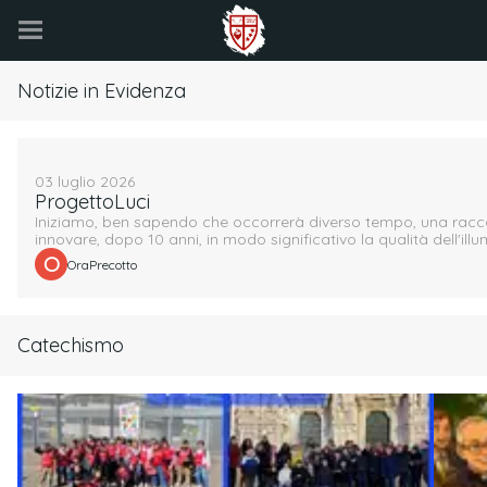
Notizie in Evidenza
03 luglio 2026
ProgettoLuci
Iniziamo, ben sapendo che occorrerà diverso tempo, una racco
innovare, dopo 10 anni, in modo significativo la qualità dell'ill
 O 
OraPrecotto
Catechismo