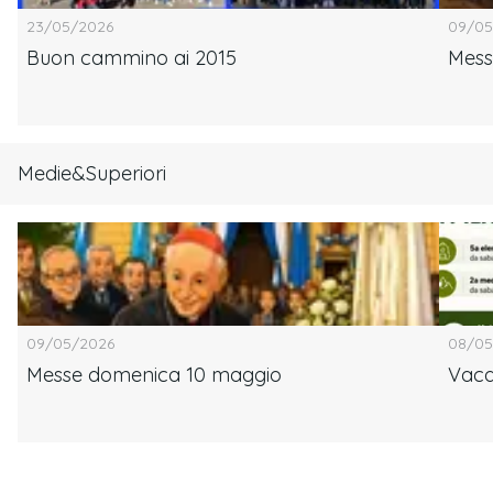
23/05/2026
09/05
Buon cammino ai 2015
Mess
Medie&Superiori
09/05/2026
08/05
Messe domenica 10 maggio
Vaca