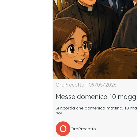
OraPrecotto il 09/05/2026
Messe domenica 10 magg
Si ricorda che domenica mattina, 10 mag
noi.
O
OraPrecotto