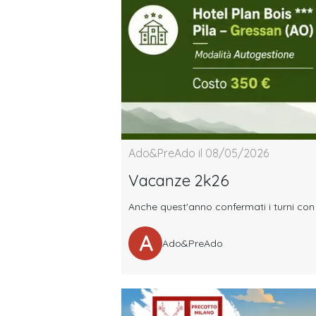
Ado&PreAdo il 08/05/2026
Vacanze 2k26
Anche quest'anno confermati i turni con 
A
Ado&PreAdo