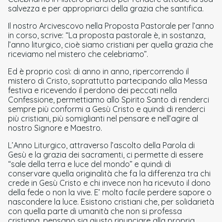
salvezza e per appropriarci della grazia che santifica.
Il nostro Arcivescovo nella Proposta Pastorale per l’anno
in corso, scrive: “La proposta pastorale è, in sostanza,
l’anno liturgico, cioè siamo cristiani per quella grazia che
riceviamo nel mistero che celebriamo”.
Ed è proprio così: di anno in anno, ripercorrendo il
mistero di Cristo, soprattutto partecipando alla Messa
festiva e ricevendo il perdono dei peccati nella
Confessione, permettiamo allo Spirito Santo di renderci
sempre più conformi a Gesù Cristo e quindi di renderci
più cristiani, più somiglianti nel pensare e nell’agire al
nostro Signore e Maestro.
L’Anno Liturgico, attraverso l’ascolto della Parola di
Gesù e la grazia dei sacramenti, ci permette di essere
“sale della terra e luce del mondo” e quindi di
conservare quella originalità che fa la differenza tra chi
crede in Gesù Cristo e chi invece non ha ricevuto il dono
della fede o non la vive. E’ molto facile perdere sapore o
nascondere la luce. Esistono cristiani che, per solidarietà
con quella parte di umanità che non si professa
cristiana, pensano sia giusto rinunciare alla propria