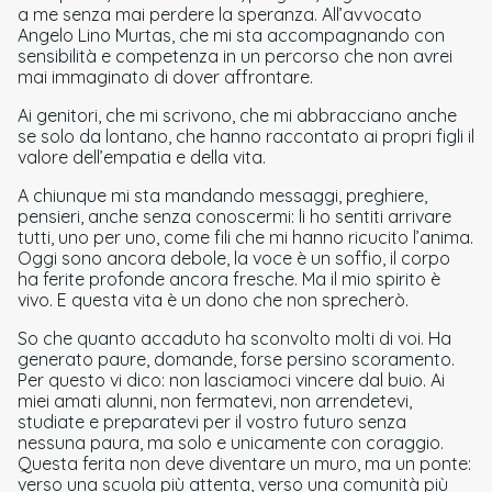
a me senza mai perdere la speranza. All’avvocato
Angelo Lino Murtas, che mi sta accompagnando con
sensibilità e competenza in un percorso che non avrei
mai immaginato di dover affrontare.
Ai genitori, che mi scrivono, che mi abbracciano anche
se solo da lontano, che hanno raccontato ai propri figli il
valore dell’empatia e della vita.
A chiunque mi sta mandando messaggi, preghiere,
pensieri, anche senza conoscermi: li ho sentiti arrivare
tutti, uno per uno, come fili che mi hanno ricucito l’anima.
Oggi sono ancora debole, la voce è un soffio, il corpo
ha ferite profonde ancora fresche. Ma il mio spirito è
vivo. E questa vita è un dono che non sprecherò.
So che quanto accaduto ha sconvolto molti di voi. Ha
generato paure, domande, forse persino scoramento.
Per questo vi dico: non lasciamoci vincere dal buio. Ai
miei amati alunni, non fermatevi, non arrendetevi,
studiate e preparatevi per il vostro futuro senza
nessuna paura, ma solo e unicamente con coraggio.
Questa ferita non deve diventare un muro, ma un ponte:
verso una scuola più attenta, verso una comunità più