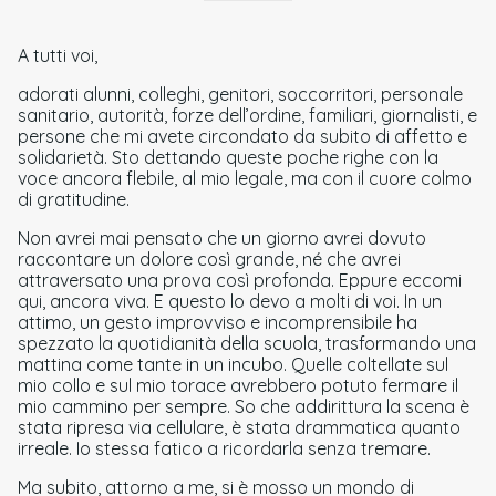
A tutti voi,
adorati alunni, colleghi, genitori, soccorritori, personale
sanitario, autorità, forze dell’ordine, familiari, giornalisti, e
persone che mi avete circondato da subito di affetto e
solidarietà. Sto dettando queste poche righe con la
voce ancora flebile, al mio legale, ma con il cuore colmo
di gratitudine.
Non avrei mai pensato che un giorno avrei dovuto
raccontare un dolore così grande, né che avrei
attraversato una prova così profonda. Eppure eccomi
qui, ancora viva. E questo lo devo a molti di voi. In un
attimo, un gesto improvviso e incomprensibile ha
spezzato la quotidianità della scuola, trasformando una
mattina come tante in un incubo. Quelle coltellate sul
mio collo e sul mio torace avrebbero potuto fermare il
mio cammino per sempre. So che addirittura la scena è
stata ripresa via cellulare, è stata drammatica quanto
irreale. Io stessa fatico a ricordarla senza tremare.
Ma subito, attorno a me, si è mosso un mondo di