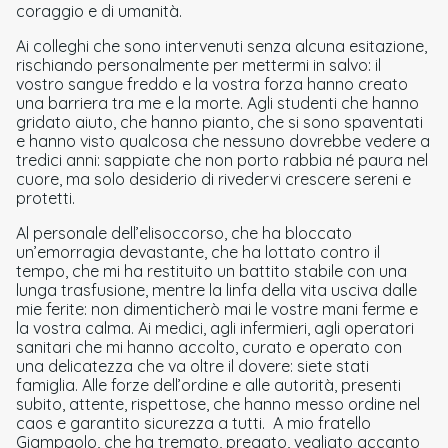
coraggio e di umanità.
Ai colleghi che sono intervenuti senza alcuna esitazione,
rischiando personalmente per mettermi in salvo: il
vostro sangue freddo e la vostra forza hanno creato
una barriera tra me e la morte. Agli studenti che hanno
gridato aiuto, che hanno pianto, che si sono spaventati
e hanno visto qualcosa che nessuno dovrebbe vedere a
tredici anni: sappiate che non porto rabbia né paura nel
cuore, ma solo desiderio di rivedervi crescere sereni e
protetti.
Al personale dell’elisoccorso, che ha bloccato
un’emorragia devastante, che ha lottato contro il
tempo, che mi ha restituito un battito stabile con una
lunga trasfusione, mentre la linfa della vita usciva dalle
mie ferite: non dimenticherò mai le vostre mani ferme e
la vostra calma. Ai medici, agli infermieri, agli operatori
sanitari che mi hanno accolto, curato e operato con
una delicatezza che va oltre il dovere: siete stati
famiglia. Alle forze dell’ordine e alle autorità, presenti
subito, attente, rispettose, che hanno messo ordine nel
caos e garantito sicurezza a tutti. A mio fratello
Giampaolo, che ha tremato, pregato, vegliato accanto