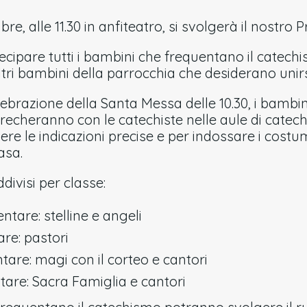
e, alle 11.30 in anfiteatro, si svolgerà il nostro 
tecipare tutti i bambini che frequentano il catechi
altri bambini della parrocchia che desiderano unirs
lebrazione della Santa Messa delle 10.30, i bamb
 recheranno con le catechiste nelle aule di catech
re le indicazioni precise e per indossare i cost
asa.
ddivisi per classe:
tare: stelline e angeli
re: pastori
are: magi con il corteo e cantori
are: Sacra Famiglia e cantori