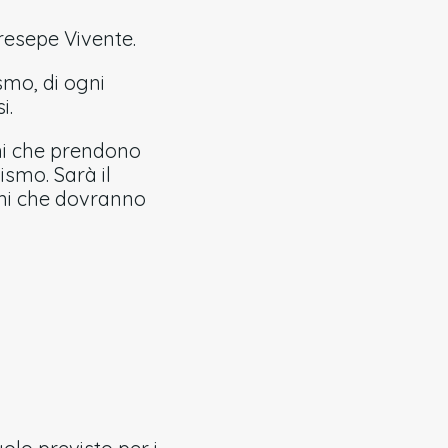
Presepe Vivente.
smo, di ogni
i.
ini che prendono
ismo. Sarà il
umi che dovranno